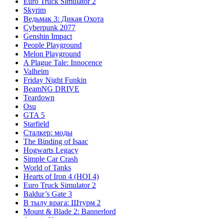
Euro Truck Simulator 2
Skyrim
Ведьмак 3: Дикая Охота
Cyberpunk 2077
Genshin Impact
People Playground
Melon Playground
A Plague Tale: Innocence
Valheim
Friday Night Funkin
BeamNG DRIVE
Teardown
Osu
GTA 5
Starfield
Сталкер: моды
The Binding of Isaac
Hogwarts Legacy
Simple Car Crash
World of Tanks
Hearts of Iron 4 (HOI 4)
Euro Truck Simulator 2
Baldur’s Gate 3
В тылу врага: Штурм 2
Mount & Blade 2: Bannerlord