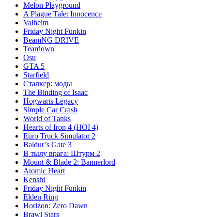
Melon Playground
A Plague Tale: Innocence
Valheim
Friday Night Funkin
BeamNG DRIVE
Teardown
Osu
GTA 5
Starfield
Сталкер: моды
The Binding of Isaac
Hogwarts Legacy
Simple Car Crash
World of Tanks
Hearts of Iron 4 (HOI 4)
Euro Truck Simulator 2
Baldur’s Gate 3
В тылу врага: Штурм 2
Mount & Blade 2: Bannerlord
Atomic Heart
Kenshi
Friday Night Funkin
Elden Ring
Horizon: Zero Dawn
Brawl Stars