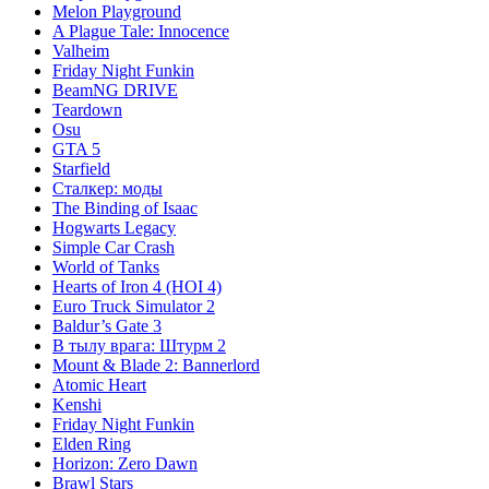
Melon Playground
A Plague Tale: Innocence
Valheim
Friday Night Funkin
BeamNG DRIVE
Teardown
Osu
GTA 5
Starfield
Сталкер: моды
The Binding of Isaac
Hogwarts Legacy
Simple Car Crash
World of Tanks
Hearts of Iron 4 (HOI 4)
Euro Truck Simulator 2
Baldur’s Gate 3
В тылу врага: Штурм 2
Mount & Blade 2: Bannerlord
Atomic Heart
Kenshi
Friday Night Funkin
Elden Ring
Horizon: Zero Dawn
Brawl Stars