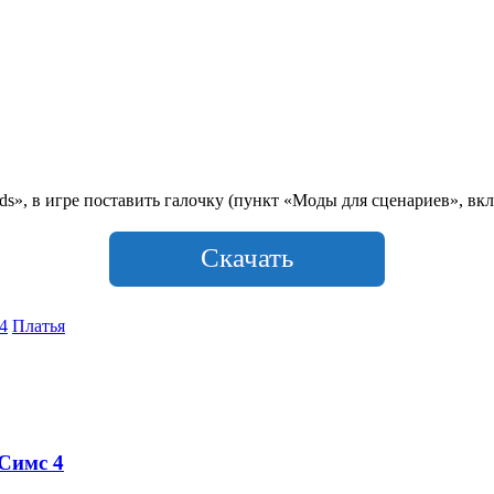
», в игре поставить галочку (пункт «Моды для сценариев», вкл
Скачать
4
Платья
 Симс 4