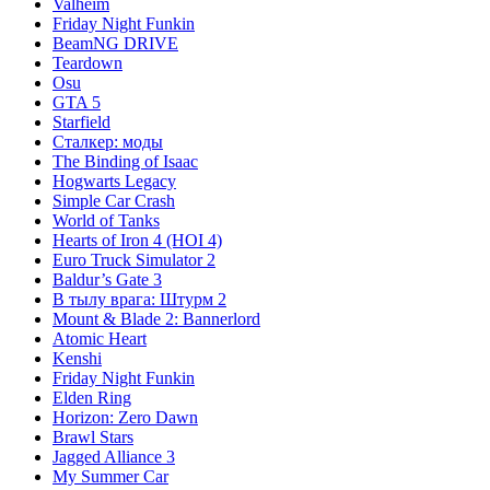
Valheim
Friday Night Funkin
BeamNG DRIVE
Teardown
Osu
GTA 5
Starfield
Сталкер: моды
The Binding of Isaac
Hogwarts Legacy
Simple Car Crash
World of Tanks
Hearts of Iron 4 (HOI 4)
Euro Truck Simulator 2
Baldur’s Gate 3
В тылу врага: Штурм 2
Mount & Blade 2: Bannerlord
Atomic Heart
Kenshi
Friday Night Funkin
Elden Ring
Horizon: Zero Dawn
Brawl Stars
Jagged Alliance 3
My Summer Car