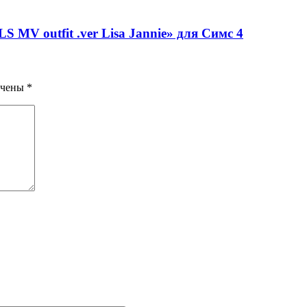
 outfit .ver Lisa Jannie» для Симс 4
ечены
*