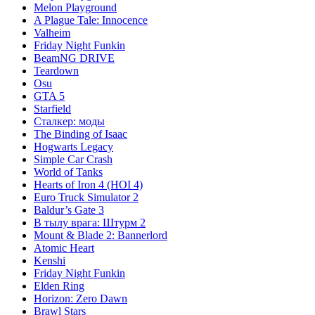
Melon Playground
A Plague Tale: Innocence
Valheim
Friday Night Funkin
BeamNG DRIVE
Teardown
Osu
GTA 5
Starfield
Сталкер: моды
The Binding of Isaac
Hogwarts Legacy
Simple Car Crash
World of Tanks
Hearts of Iron 4 (HOI 4)
Euro Truck Simulator 2
Baldur’s Gate 3
В тылу врага: Штурм 2
Mount & Blade 2: Bannerlord
Atomic Heart
Kenshi
Friday Night Funkin
Elden Ring
Horizon: Zero Dawn
Brawl Stars