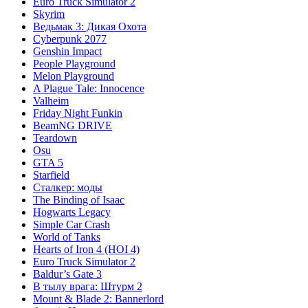
Euro Truck Simulator 2
Skyrim
Ведьмак 3: Дикая Охота
Cyberpunk 2077
Genshin Impact
People Playground
Melon Playground
A Plague Tale: Innocence
Valheim
Friday Night Funkin
BeamNG DRIVE
Teardown
Osu
GTA 5
Starfield
Сталкер: моды
The Binding of Isaac
Hogwarts Legacy
Simple Car Crash
World of Tanks
Hearts of Iron 4 (HOI 4)
Euro Truck Simulator 2
Baldur’s Gate 3
В тылу врага: Штурм 2
Mount & Blade 2: Bannerlord