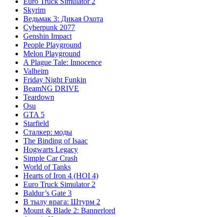
Euro Truck Simulator 2
Skyrim
Ведьмак 3: Дикая Охота
Cyberpunk 2077
Genshin Impact
People Playground
Melon Playground
A Plague Tale: Innocence
Valheim
Friday Night Funkin
BeamNG DRIVE
Teardown
Osu
GTA 5
Starfield
Сталкер: моды
The Binding of Isaac
Hogwarts Legacy
Simple Car Crash
World of Tanks
Hearts of Iron 4 (HOI 4)
Euro Truck Simulator 2
Baldur’s Gate 3
В тылу врага: Штурм 2
Mount & Blade 2: Bannerlord