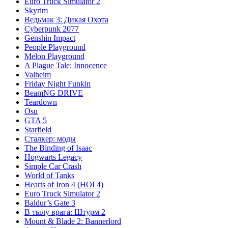
Euro Truck Simulator 2
Skyrim
Ведьмак 3: Дикая Охота
Cyberpunk 2077
Genshin Impact
People Playground
Melon Playground
A Plague Tale: Innocence
Valheim
Friday Night Funkin
BeamNG DRIVE
Teardown
Osu
GTA 5
Starfield
Сталкер: моды
The Binding of Isaac
Hogwarts Legacy
Simple Car Crash
World of Tanks
Hearts of Iron 4 (HOI 4)
Euro Truck Simulator 2
Baldur’s Gate 3
В тылу врага: Штурм 2
Mount & Blade 2: Bannerlord