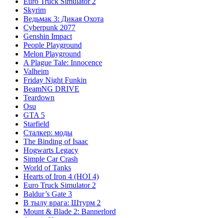
Euro Truck Simulator 2
Skyrim
Ведьмак 3: Дикая Охота
Cyberpunk 2077
Genshin Impact
People Playground
Melon Playground
A Plague Tale: Innocence
Valheim
Friday Night Funkin
BeamNG DRIVE
Teardown
Osu
GTA 5
Starfield
Сталкер: моды
The Binding of Isaac
Hogwarts Legacy
Simple Car Crash
World of Tanks
Hearts of Iron 4 (HOI 4)
Euro Truck Simulator 2
Baldur’s Gate 3
В тылу врага: Штурм 2
Mount & Blade 2: Bannerlord