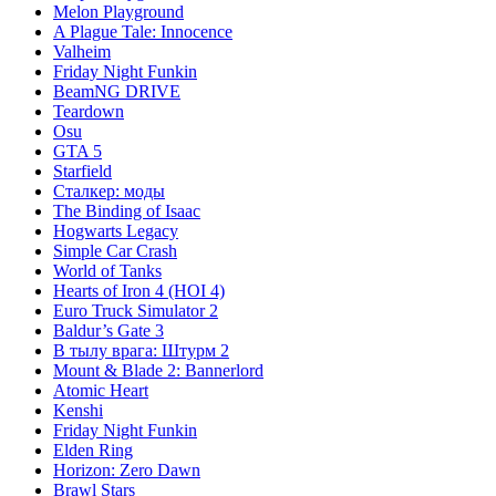
Melon Playground
A Plague Tale: Innocence
Valheim
Friday Night Funkin
BeamNG DRIVE
Teardown
Osu
GTA 5
Starfield
Сталкер: моды
The Binding of Isaac
Hogwarts Legacy
Simple Car Crash
World of Tanks
Hearts of Iron 4 (HOI 4)
Euro Truck Simulator 2
Baldur’s Gate 3
В тылу врага: Штурм 2
Mount & Blade 2: Bannerlord
Atomic Heart
Kenshi
Friday Night Funkin
Elden Ring
Horizon: Zero Dawn
Brawl Stars