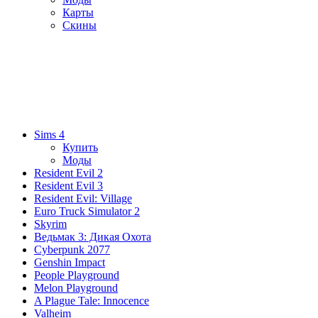
Карты
Скины
Sims 4
Купить
Моды
Resident Evil 2
Resident Evil 3
Resident Evil: Village
Euro Truck Simulator 2
Skyrim
Ведьмак 3: Дикая Охота
Cyberpunk 2077
Genshin Impact
People Playground
Melon Playground
A Plague Tale: Innocence
Valheim