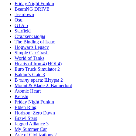
Friday Night Funkin
BeamNG DRIVE
Teardown
Osu
GTA 5
Starfield
Сталкер: моды
The Binding of Isaac
Hogwarts Legacy
Simple Car Crash
World of Tanks
Hearts of Iron 4 (HOI 4)
Euro Truck Simulator 2
Baldur’s Gate 3
В тылу врага: Штурм 2
Mount & Blade 2: Bannerlord
Atomic Heart
Kenshi
Friday Night Funkin
Elden Ring
Horizon: Zero Dawn
Brawl Stars
Jagged Alliance 3
My Summer Car
Age of Civilizations 2