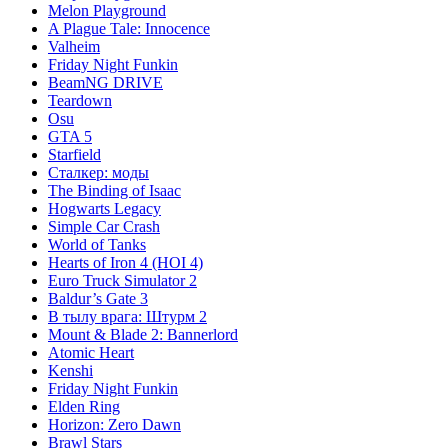
Melon Playground
A Plague Tale: Innocence
Valheim
Friday Night Funkin
BeamNG DRIVE
Teardown
Osu
GTA 5
Starfield
Сталкер: моды
The Binding of Isaac
Hogwarts Legacy
Simple Car Crash
World of Tanks
Hearts of Iron 4 (HOI 4)
Euro Truck Simulator 2
Baldur’s Gate 3
В тылу врага: Штурм 2
Mount & Blade 2: Bannerlord
Atomic Heart
Kenshi
Friday Night Funkin
Elden Ring
Horizon: Zero Dawn
Brawl Stars