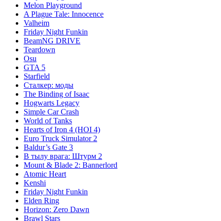
Melon Playground
A Plague Tale: Innocence
Valheim
Friday Night Funkin
BeamNG DRIVE
Teardown
Osu
GTA 5
Starfield
Сталкер: моды
The Binding of Isaac
Hogwarts Legacy
Simple Car Crash
World of Tanks
Hearts of Iron 4 (HOI 4)
Euro Truck Simulator 2
Baldur’s Gate 3
В тылу врага: Штурм 2
Mount & Blade 2: Bannerlord
Atomic Heart
Kenshi
Friday Night Funkin
Elden Ring
Horizon: Zero Dawn
Brawl Stars