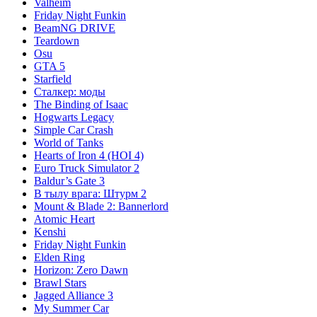
Valheim
Friday Night Funkin
BeamNG DRIVE
Teardown
Osu
GTA 5
Starfield
Сталкер: моды
The Binding of Isaac
Hogwarts Legacy
Simple Car Crash
World of Tanks
Hearts of Iron 4 (HOI 4)
Euro Truck Simulator 2
Baldur’s Gate 3
В тылу врага: Штурм 2
Mount & Blade 2: Bannerlord
Atomic Heart
Kenshi
Friday Night Funkin
Elden Ring
Horizon: Zero Dawn
Brawl Stars
Jagged Alliance 3
My Summer Car