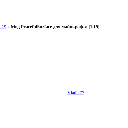
.19
»
Мод PeacefulSurface для майнкрафта [1.19]
Vladik77