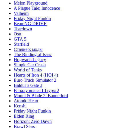
Melon Playground
A Plague Tale: Innocence
Valheim
Friday Night Funkin
BeamNG DRIVE
Teardown
Osu
GTA 5
Starfield
Сталкер: моды
The Binding of Isaac
Hogwarts Legacy
Simple Car Crash
World of Tanks
Hearts of Iron 4 (HOI 4)
Euro Truck Simulator 2
Baldur’s Gate 3
В тылу врага: Штурм 2
Mount & Blade 2: Bannerlord
Atomic Heart
Kenshi
Friday Night Funkin
Elden Ring
Horizon: Zero Dawn
Brawl Stars