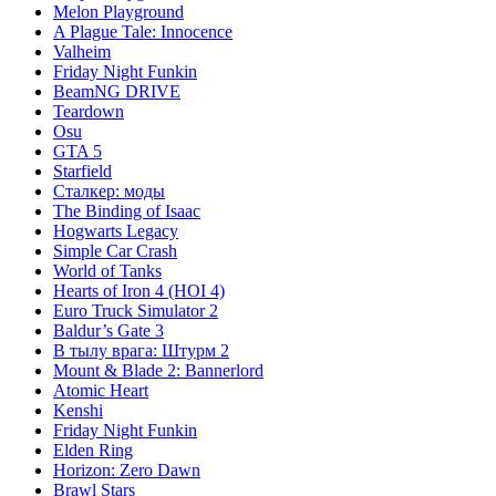
Melon Playground
A Plague Tale: Innocence
Valheim
Friday Night Funkin
BeamNG DRIVE
Teardown
Osu
GTA 5
Starfield
Сталкер: моды
The Binding of Isaac
Hogwarts Legacy
Simple Car Crash
World of Tanks
Hearts of Iron 4 (HOI 4)
Euro Truck Simulator 2
Baldur’s Gate 3
В тылу врага: Штурм 2
Mount & Blade 2: Bannerlord
Atomic Heart
Kenshi
Friday Night Funkin
Elden Ring
Horizon: Zero Dawn
Brawl Stars