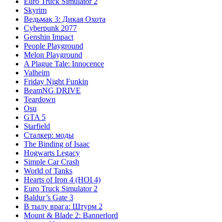
Euro Truck Simulator 2
Skyrim
Ведьмак 3: Дикая Охота
Cyberpunk 2077
Genshin Impact
People Playground
Melon Playground
A Plague Tale: Innocence
Valheim
Friday Night Funkin
BeamNG DRIVE
Teardown
Osu
GTA 5
Starfield
Сталкер: моды
The Binding of Isaac
Hogwarts Legacy
Simple Car Crash
World of Tanks
Hearts of Iron 4 (HOI 4)
Euro Truck Simulator 2
Baldur’s Gate 3
В тылу врага: Штурм 2
Mount & Blade 2: Bannerlord