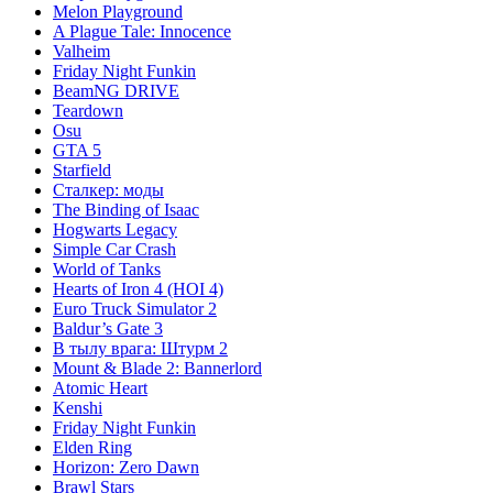
Melon Playground
A Plague Tale: Innocence
Valheim
Friday Night Funkin
BeamNG DRIVE
Teardown
Osu
GTA 5
Starfield
Сталкер: моды
The Binding of Isaac
Hogwarts Legacy
Simple Car Crash
World of Tanks
Hearts of Iron 4 (HOI 4)
Euro Truck Simulator 2
Baldur’s Gate 3
В тылу врага: Штурм 2
Mount & Blade 2: Bannerlord
Atomic Heart
Kenshi
Friday Night Funkin
Elden Ring
Horizon: Zero Dawn
Brawl Stars