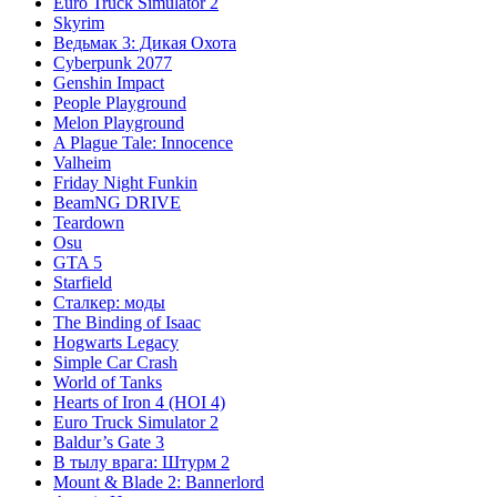
Euro Truck Simulator 2
Skyrim
Ведьмак 3: Дикая Охота
Cyberpunk 2077
Genshin Impact
People Playground
Melon Playground
A Plague Tale: Innocence
Valheim
Friday Night Funkin
BeamNG DRIVE
Teardown
Osu
GTA 5
Starfield
Сталкер: моды
The Binding of Isaac
Hogwarts Legacy
Simple Car Crash
World of Tanks
Hearts of Iron 4 (HOI 4)
Euro Truck Simulator 2
Baldur’s Gate 3
В тылу врага: Штурм 2
Mount & Blade 2: Bannerlord