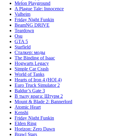
Melon Playground
A Plague Tale: Innocence
Valheim
Friday Night Funkin
BeamNG DRIVE
Teardown
Osu
GTA 5
Starfield
Сталкер: моды
The Binding of Isaac
Hogwarts Legacy
Simple Car Crash
World of Tanks
Hearts of Iron 4 (HOI 4)
Euro Truck Simulator 2
Baldur’s Gate 3
В тылу врага: Штурм 2
Mount & Blade 2: Bannerlord
Atomic Heart
Kenshi
Friday Night Funkin
Elden Ring
Horizon: Zero Dawn
Brawl Stars