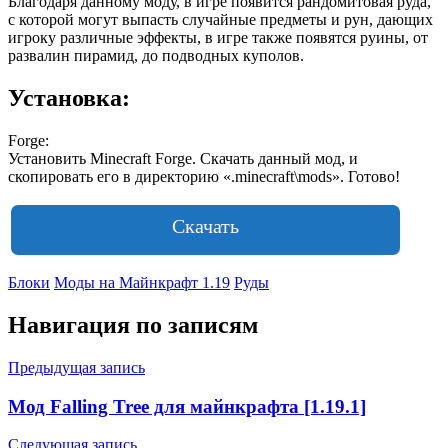
Благодаря данному моду, в игре появится рандомитовая руда,
с которой могут выпасть случайные предметы и рун, дающих
игроку различные эффекты, в игре также появятся руины, от
развалин пирамид, до подводных куполов.
Установка:
Forge:
Установить Minecraft Forge. Скачать данный мод, и
скопировать его в директорию «.minecraft\mods». Готово!
Скачать
Блоки
Моды на Майнкрафт 1.19
Руды
Навигация по записям
Предыдущая запись
Мод Falling Tree для майнкрафта [1.19.1]
Следующая запись