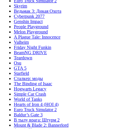
Euro Truck Simulator 2
Skyrim
Ведьмак 3: Дикая Охота
Cyberpunk 2077
Genshin Impact
People Playground
Melon Playground
A Plague Tale: Innocence
Valheim
Friday Night Funkin
BeamNG DRIVE
Teardown
Osu
GTA 5
Starfield
Сталкер: моды
The Binding of Isaac
Hogwarts Legacy
Simple Car Crash
World of Tanks
Hearts of Iron 4 (HOI 4)
Euro Truck Simulator 2
Baldur’s Gate 3
В тылу врага: Штурм 2
Mount & Blade 2: Bannerlord