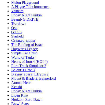
Melon Playground
A Plague Tale: Innocence
Valheim
Friday Night Funkin
BeamNG DRIVE
Teardown
Osu
GTA 5
Starfield
Сталкер: моды
The Binding of Isaac
Hogwarts Legacy
Simple Car Crash
World of Tanks
Hearts of Iron 4 (HOI 4)
Euro Truck Simulator 2
Baldur’s Gate 3
В тылу врага: Штурм 2
Mount & Blade 2: Bannerlord
Atomic Heart
Kenshi
Friday Night Funkin
Elden Ring
Horizon: Zero Dawn
Brawl Stars