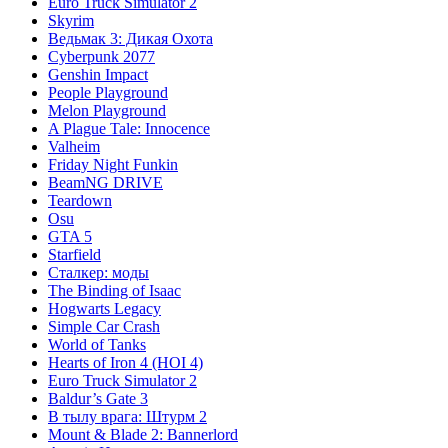
Euro Truck Simulator 2
Skyrim
Ведьмак 3: Дикая Охота
Cyberpunk 2077
Genshin Impact
People Playground
Melon Playground
A Plague Tale: Innocence
Valheim
Friday Night Funkin
BeamNG DRIVE
Teardown
Osu
GTA 5
Starfield
Сталкер: моды
The Binding of Isaac
Hogwarts Legacy
Simple Car Crash
World of Tanks
Hearts of Iron 4 (HOI 4)
Euro Truck Simulator 2
Baldur’s Gate 3
В тылу врага: Штурм 2
Mount & Blade 2: Bannerlord