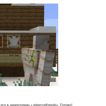
 его в директорию «.minecraft\mods». Готово!