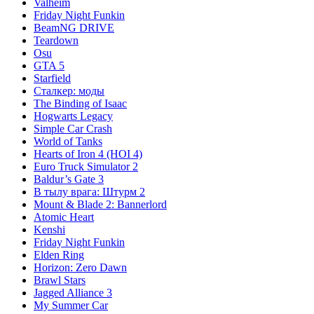
Valheim
Friday Night Funkin
BeamNG DRIVE
Teardown
Osu
GTA 5
Starfield
Сталкер: моды
The Binding of Isaac
Hogwarts Legacy
Simple Car Crash
World of Tanks
Hearts of Iron 4 (HOI 4)
Euro Truck Simulator 2
Baldur’s Gate 3
В тылу врага: Штурм 2
Mount & Blade 2: Bannerlord
Atomic Heart
Kenshi
Friday Night Funkin
Elden Ring
Horizon: Zero Dawn
Brawl Stars
Jagged Alliance 3
My Summer Car