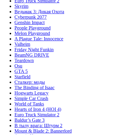
Euro Truck Simulator 2
Skyrim
Ведьмак 3: Дикая Охота
Cyberpunk 2077
Genshin Impact
People Playground
Melon Playground
A Plague Tale: Innocence
Valheim
Friday Night Funkin
BeamNG DRIVE
Teardown
Osu
GTA 5
Starfield
Сталкер: моды
The Binding of Isaac
Hogwarts Legacy
Simple Car Crash
World of Tanks
Hearts of Iron 4 (HOI 4)
Euro Truck Simulator 2
Baldur’s Gate 3
В тылу врага: Штурм 2
Mount & Blade 2: Bannerlord