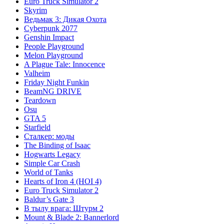
Euro Truck Simulator 2
Skyrim
Ведьмак 3: Дикая Охота
Cyberpunk 2077
Genshin Impact
People Playground
Melon Playground
A Plague Tale: Innocence
Valheim
Friday Night Funkin
BeamNG DRIVE
Teardown
Osu
GTA 5
Starfield
Сталкер: моды
The Binding of Isaac
Hogwarts Legacy
Simple Car Crash
World of Tanks
Hearts of Iron 4 (HOI 4)
Euro Truck Simulator 2
Baldur’s Gate 3
В тылу врага: Штурм 2
Mount & Blade 2: Bannerlord