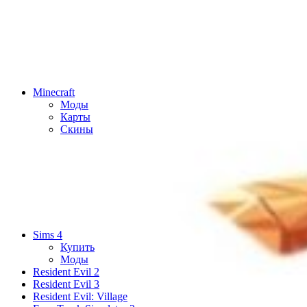
Minecraft
Моды
Карты
Скины
Sims 4
Купить
Моды
Resident Evil 2
Resident Evil 3
Resident Evil: Village