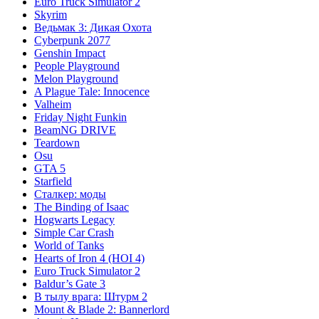
Euro Truck Simulator 2
Skyrim
Ведьмак 3: Дикая Охота
Cyberpunk 2077
Genshin Impact
People Playground
Melon Playground
A Plague Tale: Innocence
Valheim
Friday Night Funkin
BeamNG DRIVE
Teardown
Osu
GTA 5
Starfield
Сталкер: моды
The Binding of Isaac
Hogwarts Legacy
Simple Car Crash
World of Tanks
Hearts of Iron 4 (HOI 4)
Euro Truck Simulator 2
Baldur’s Gate 3
В тылу врага: Штурм 2
Mount & Blade 2: Bannerlord