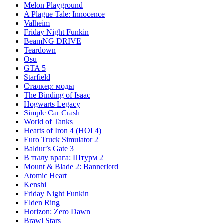
Melon Playground
A Plague Tale: Innocence
Valheim
Friday Night Funkin
BeamNG DRIVE
Teardown
Osu
GTA 5
Starfield
Сталкер: моды
The Binding of Isaac
Hogwarts Legacy
Simple Car Crash
World of Tanks
Hearts of Iron 4 (HOI 4)
Euro Truck Simulator 2
Baldur’s Gate 3
В тылу врага: Штурм 2
Mount & Blade 2: Bannerlord
Atomic Heart
Kenshi
Friday Night Funkin
Elden Ring
Horizon: Zero Dawn
Brawl Stars