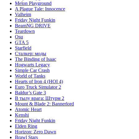
Melon Playground
A Plague Tale: Innocence
Valheim
Friday Night Funkin
BeamNG DRIVE
Teardown
Osu
GTA 5
Starfield
Сталкер: моды
The Binding of Isaac
Hogwarts Legacy
Simple Car Crash
World of Tanks
Hearts of Iron 4 (HOI 4)
Euro Truck Simulator 2
Baldur’s Gate 3
В тылу врага: Штурм 2
Mount & Blade 2: Bannerlord
Atomic Heart
Kenshi
Friday Night Funkin
Elden Ring
Horizon: Zero Dawn
Brawl Stars