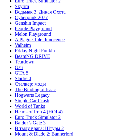
Euro Truck Simulator 2
Skyrim
Ведьмак 3: Дикая Охота
Cyberpunk 2077
Genshin Impact
People Playground
Melon Playground
A Plague Tale: Innocence
Valheim
Friday Night Funkin
BeamNG DRIVE
Teardown
Osu
GTA 5
Starfield
Сталкер: моды
The Binding of Isaac
Hogwarts Legacy
Simple Car Crash
World of Tanks
Hearts of Iron 4 (HOI 4)
Euro Truck Simulator 2
Baldur’s Gate 3
В тылу врага: Штурм 2
Mount & Blade 2: Bannerlord