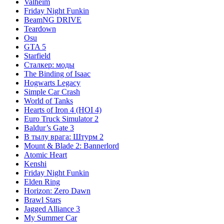
Valheim
Friday Night Funkin
BeamNG DRIVE
Teardown
Osu
GTA 5
Starfield
Сталкер: моды
The Binding of Isaac
Hogwarts Legacy
Simple Car Crash
World of Tanks
Hearts of Iron 4 (HOI 4)
Euro Truck Simulator 2
Baldur’s Gate 3
В тылу врага: Штурм 2
Mount & Blade 2: Bannerlord
Atomic Heart
Kenshi
Friday Night Funkin
Elden Ring
Horizon: Zero Dawn
Brawl Stars
Jagged Alliance 3
My Summer Car