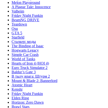
Melon Playground
A Plague Tale: Innocence
Valheim
Friday Night Funkin
BeamNG DRIVE
Teardown
Osu
GTA 5
Starfield
Сталкер: моды
The Binding of Isaac
Hogwarts Legacy
Simple Car Crash
World of Tanks
Hearts of Iron 4 (HOI 4)
Euro Truck Simulator 2
Baldur’s Gate 3
В тылу врага: Штурм 2
Mount & Blade 2: Bannerlord
Atomic Heart
Kenshi
Friday Night Funkin
Elden Ring
Horizon: Zero Dawn
Brawl Stars