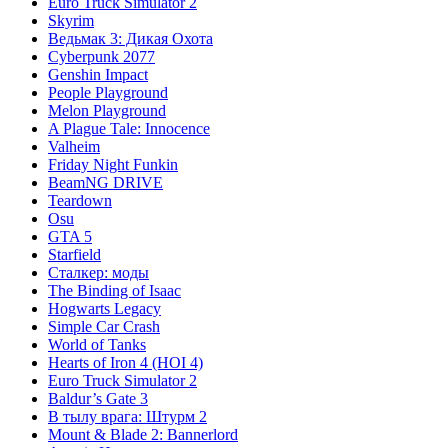
Euro Truck Simulator 2
Skyrim
Ведьмак 3: Дикая Охота
Cyberpunk 2077
Genshin Impact
People Playground
Melon Playground
A Plague Tale: Innocence
Valheim
Friday Night Funkin
BeamNG DRIVE
Teardown
Osu
GTA 5
Starfield
Сталкер: моды
The Binding of Isaac
Hogwarts Legacy
Simple Car Crash
World of Tanks
Hearts of Iron 4 (HOI 4)
Euro Truck Simulator 2
Baldur’s Gate 3
В тылу врага: Штурм 2
Mount & Blade 2: Bannerlord