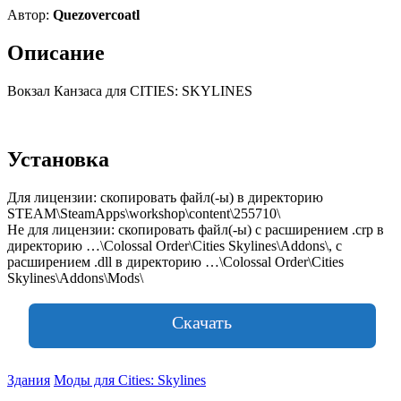
Автор:
Quezovercoatl
Описание
Вокзал Канзаса для CITIES: SKYLINES
Установка
Для лицензии: скопировать файл(-ы) в директорию
STEAM\SteamApps\workshop\content\255710\
Не для лицензии: скопировать файл(-ы) с расширением .crp в
директорию …\Colossal Order\Cities Skylines\Addons\, с
расширением .dll в директорию …\Colossal Order\Cities
Skylines\Addons\Mods\
Скачать
Здания
Моды для Cities: Skylines