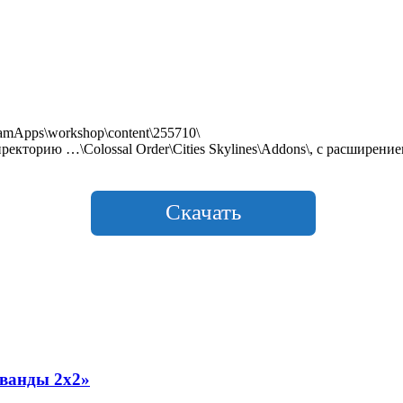
mApps\workshop\content\255710\
екторию …\Colossal Order\Cities Skylines\Addons\, с расширением
Скачать
ванды 2х2»