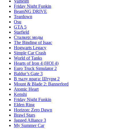
Valheim
Friday Night Funkin
BeamNG DRIVE
Teardown
Osu
GTA 5
Starfield
Сталкер: моды
The Binding of Isaac
Hogwarts Legacy
Simple Car Crash
World of Tanks
Hearts of Iron 4 (HOI 4)
Euro Truck Simulator 2
Baldur’s Gate 3
В тылу врага: Штурм 2
Mount & Blade 2: Bannerlord
Atomic Heart
Kenshi
Friday Night Funkin
Elden Ring
Horizon: Zero Dawn
Brawl Stars
Jagged Alliance 3
My Summer Car