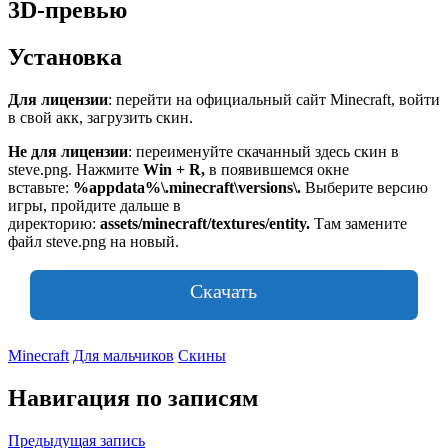
3D-превью
Установка
Для лицензии
: перейти на официальный сайт Minecraft, войти
в свой акк, загрузить скин.
Не для лицензии
: переименуйте скачанный здесь скин в
steve.png. Нажмите
Win + R,
в появившемся окне
вставьте:
%appdata%\.minecraft\versions\
.
Выберите версию
игры, пройдите дальше в
директорию:
assets/minecraft/textures/entity.
Там замените
файл steve.png на новый.
Скачать
Minecraft
Для мальчиков
Скины
Навигация по записям
Предыдущая запись