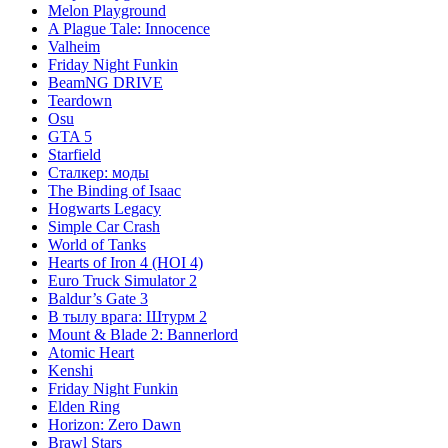
Melon Playground
A Plague Tale: Innocence
Valheim
Friday Night Funkin
BeamNG DRIVE
Teardown
Osu
GTA 5
Starfield
Сталкер: моды
The Binding of Isaac
Hogwarts Legacy
Simple Car Crash
World of Tanks
Hearts of Iron 4 (HOI 4)
Euro Truck Simulator 2
Baldur’s Gate 3
В тылу врага: Штурм 2
Mount & Blade 2: Bannerlord
Atomic Heart
Kenshi
Friday Night Funkin
Elden Ring
Horizon: Zero Dawn
Brawl Stars