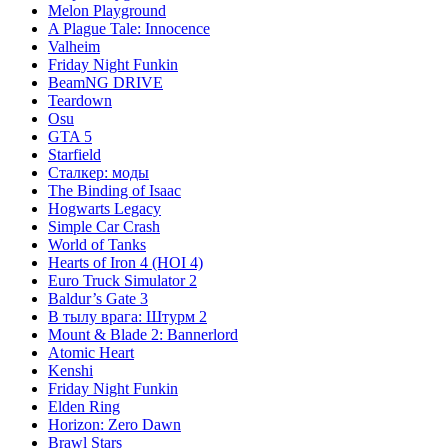
Melon Playground
A Plague Tale: Innocence
Valheim
Friday Night Funkin
BeamNG DRIVE
Teardown
Osu
GTA 5
Starfield
Сталкер: моды
The Binding of Isaac
Hogwarts Legacy
Simple Car Crash
World of Tanks
Hearts of Iron 4 (HOI 4)
Euro Truck Simulator 2
Baldur’s Gate 3
В тылу врага: Штурм 2
Mount & Blade 2: Bannerlord
Atomic Heart
Kenshi
Friday Night Funkin
Elden Ring
Horizon: Zero Dawn
Brawl Stars