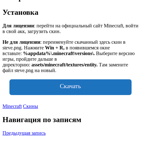
Установка
Для лицензии
: перейти на официальный сайт Minecraft, войти
в свой акк, загрузить скин.
Не для лицензии
: переименуйте скачанный здесь скин в
steve.png. Нажмите
Win + R,
в появившемся окне
вставьте:
%appdata%\.minecraft\versions\
.
Выберите версию
игры, пройдите дальше в
директорию:
assets/minecraft/textures/entity.
Там замените
файл steve.png на новый.
Скачать
Minecraft
Скины
Навигация по записям
Предыдущая запись