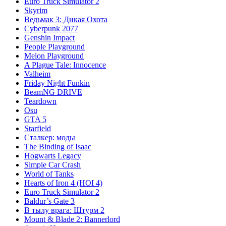
Euro Truck Simulator 2
Skyrim
Ведьмак 3: Дикая Охота
Cyberpunk 2077
Genshin Impact
People Playground
Melon Playground
A Plague Tale: Innocence
Valheim
Friday Night Funkin
BeamNG DRIVE
Teardown
Osu
GTA 5
Starfield
Сталкер: моды
The Binding of Isaac
Hogwarts Legacy
Simple Car Crash
World of Tanks
Hearts of Iron 4 (HOI 4)
Euro Truck Simulator 2
Baldur’s Gate 3
В тылу врага: Штурм 2
Mount & Blade 2: Bannerlord