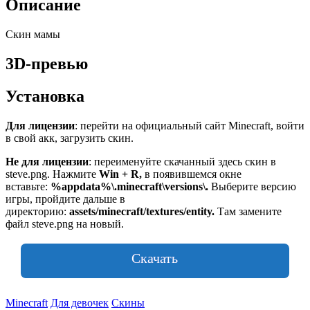
Описание
Скин мамы
3D-превью
Установка
Для лицензии
: перейти на официальный сайт Minecraft, войти
в свой акк, загрузить скин.
Не для лицензии
: переименуйте скачанный здесь скин в
steve.png. Нажмите
Win + R,
в появившемся окне
вставьте:
%appdata%\.minecraft\versions\
.
Выберите версию
игры, пройдите дальше в
директорию:
assets/minecraft/textures/entity.
Там замените
файл steve.png на новый.
Скачать
Minecraft
Для девочек
Скины