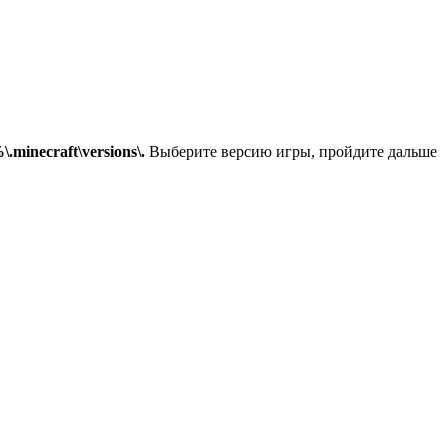
minecraft\versions\
.
Выберите версию игры, пройдите дальше