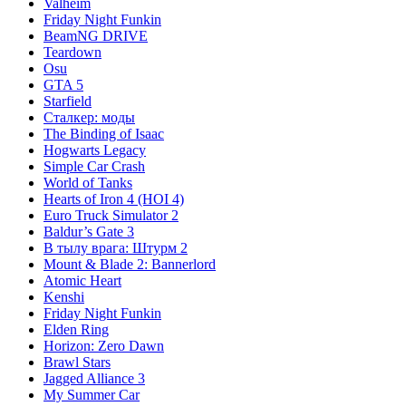
Valheim
Friday Night Funkin
BeamNG DRIVE
Teardown
Osu
GTA 5
Starfield
Сталкер: моды
The Binding of Isaac
Hogwarts Legacy
Simple Car Crash
World of Tanks
Hearts of Iron 4 (HOI 4)
Euro Truck Simulator 2
Baldur’s Gate 3
В тылу врага: Штурм 2
Mount & Blade 2: Bannerlord
Atomic Heart
Kenshi
Friday Night Funkin
Elden Ring
Horizon: Zero Dawn
Brawl Stars
Jagged Alliance 3
My Summer Car