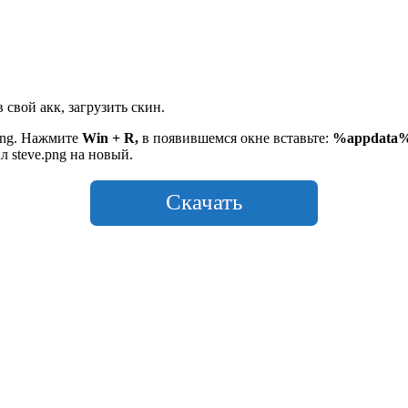
 свой акк, загрузить скин.
.png. Нажмите
Win + R,
в появившемся окне вставьте:
%appdata%\.
л steve.png на новый.
Скачать