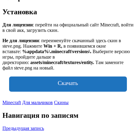
Установка
Для лицензии
: перейти на официальный сайт Minecraft, войти
в свой акк, загрузить скин.
Не для лицензии
: переименуйте скачанный здесь скин в
steve.png. Нажмите
Win + R,
в появившемся окне
вставьте:
%appdata%\.minecraft\versions\
.
Выберите версию
игры, пройдите дальше в
директорию:
assets/minecraft/textures/entity.
Там замените
файл steve.png на новый.
Скачать
Minecraft
Для мальчиков
Скины
Навигация по записям
Предыдущая запись