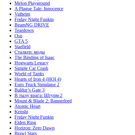
Melon Playground
A Plague Tale: Innocence
Valheim
Friday Night Funkin
BeamNG DRIVE
Teardown
Osu
GTA 5
Starfield
Сталкер: моды
The Binding of Isaac
Hogwarts Legacy
Simple Car Crash
World of Tanks
Hearts of Iron 4 (HOI 4)
Euro Truck Simulator 2
Baldur’s Gate 3
В тылу врага: Штурм 2
Mount & Blade 2: Bannerlord
Atomic Heart
Kenshi
Friday Night Funkin
Elden Ring
Horizon: Zero Dawn
Brawl Stars