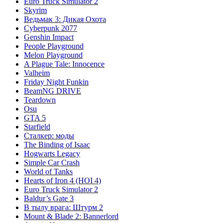
Euro Truck Simulator 2
Skyrim
Ведьмак 3: Дикая Охота
Cyberpunk 2077
Genshin Impact
People Playground
Melon Playground
A Plague Tale: Innocence
Valheim
Friday Night Funkin
BeamNG DRIVE
Teardown
Osu
GTA 5
Starfield
Сталкер: моды
The Binding of Isaac
Hogwarts Legacy
Simple Car Crash
World of Tanks
Hearts of Iron 4 (HOI 4)
Euro Truck Simulator 2
Baldur’s Gate 3
В тылу врага: Штурм 2
Mount & Blade 2: Bannerlord