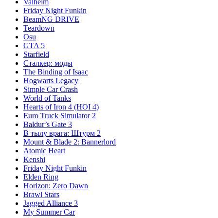
Valheim
Friday Night Funkin
BeamNG DRIVE
Teardown
Osu
GTA 5
Starfield
Сталкер: моды
The Binding of Isaac
Hogwarts Legacy
Simple Car Crash
World of Tanks
Hearts of Iron 4 (HOI 4)
Euro Truck Simulator 2
Baldur’s Gate 3
В тылу врага: Штурм 2
Mount & Blade 2: Bannerlord
Atomic Heart
Kenshi
Friday Night Funkin
Elden Ring
Horizon: Zero Dawn
Brawl Stars
Jagged Alliance 3
My Summer Car