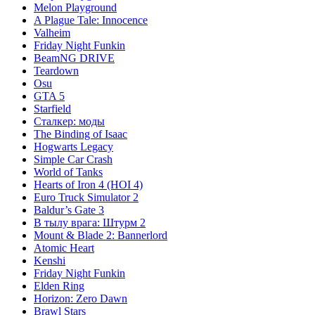
Melon Playground
A Plague Tale: Innocence
Valheim
Friday Night Funkin
BeamNG DRIVE
Teardown
Osu
GTA 5
Starfield
Сталкер: моды
The Binding of Isaac
Hogwarts Legacy
Simple Car Crash
World of Tanks
Hearts of Iron 4 (HOI 4)
Euro Truck Simulator 2
Baldur’s Gate 3
В тылу врага: Штурм 2
Mount & Blade 2: Bannerlord
Atomic Heart
Kenshi
Friday Night Funkin
Elden Ring
Horizon: Zero Dawn
Brawl Stars