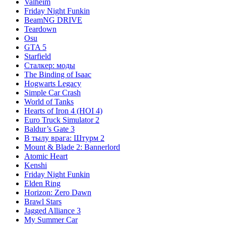
Valheim
Friday Night Funkin
BeamNG DRIVE
Teardown
Osu
GTA 5
Starfield
Сталкер: моды
The Binding of Isaac
Hogwarts Legacy
Simple Car Crash
World of Tanks
Hearts of Iron 4 (HOI 4)
Euro Truck Simulator 2
Baldur’s Gate 3
В тылу врага: Штурм 2
Mount & Blade 2: Bannerlord
Atomic Heart
Kenshi
Friday Night Funkin
Elden Ring
Horizon: Zero Dawn
Brawl Stars
Jagged Alliance 3
My Summer Car