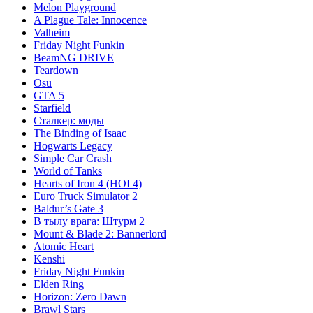
Melon Playground
A Plague Tale: Innocence
Valheim
Friday Night Funkin
BeamNG DRIVE
Teardown
Osu
GTA 5
Starfield
Сталкер: моды
The Binding of Isaac
Hogwarts Legacy
Simple Car Crash
World of Tanks
Hearts of Iron 4 (HOI 4)
Euro Truck Simulator 2
Baldur’s Gate 3
В тылу врага: Штурм 2
Mount & Blade 2: Bannerlord
Atomic Heart
Kenshi
Friday Night Funkin
Elden Ring
Horizon: Zero Dawn
Brawl Stars