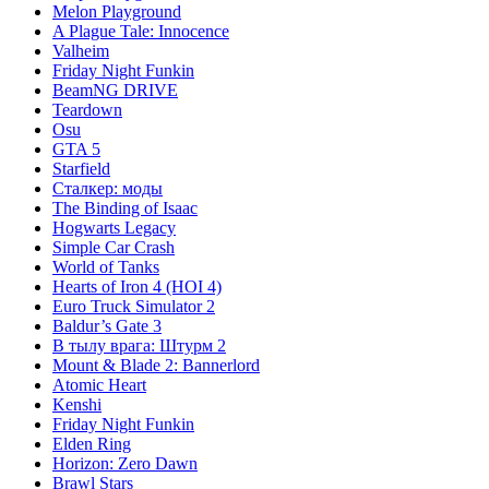
Melon Playground
A Plague Tale: Innocence
Valheim
Friday Night Funkin
BeamNG DRIVE
Teardown
Osu
GTA 5
Starfield
Сталкер: моды
The Binding of Isaac
Hogwarts Legacy
Simple Car Crash
World of Tanks
Hearts of Iron 4 (HOI 4)
Euro Truck Simulator 2
Baldur’s Gate 3
В тылу врага: Штурм 2
Mount & Blade 2: Bannerlord
Atomic Heart
Kenshi
Friday Night Funkin
Elden Ring
Horizon: Zero Dawn
Brawl Stars