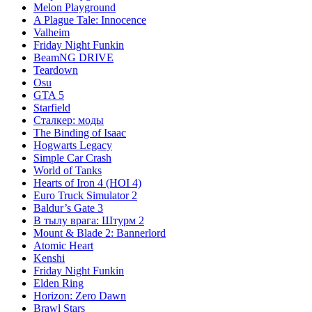
Melon Playground
A Plague Tale: Innocence
Valheim
Friday Night Funkin
BeamNG DRIVE
Teardown
Osu
GTA 5
Starfield
Сталкер: моды
The Binding of Isaac
Hogwarts Legacy
Simple Car Crash
World of Tanks
Hearts of Iron 4 (HOI 4)
Euro Truck Simulator 2
Baldur’s Gate 3
В тылу врага: Штурм 2
Mount & Blade 2: Bannerlord
Atomic Heart
Kenshi
Friday Night Funkin
Elden Ring
Horizon: Zero Dawn
Brawl Stars