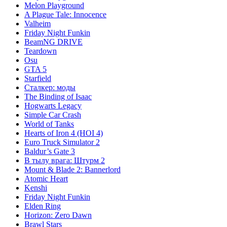
Melon Playground
A Plague Tale: Innocence
Valheim
Friday Night Funkin
BeamNG DRIVE
Teardown
Osu
GTA 5
Starfield
Сталкер: моды
The Binding of Isaac
Hogwarts Legacy
Simple Car Crash
World of Tanks
Hearts of Iron 4 (HOI 4)
Euro Truck Simulator 2
Baldur’s Gate 3
В тылу врага: Штурм 2
Mount & Blade 2: Bannerlord
Atomic Heart
Kenshi
Friday Night Funkin
Elden Ring
Horizon: Zero Dawn
Brawl Stars