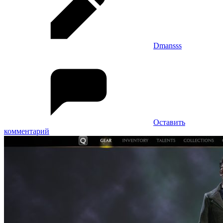
Dmansss
Оставить
комментарий