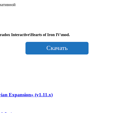
риативной
adox Interactive\Hearts of Iron IV\mod.
Скачать
ian Expansion» (v1.11.x)