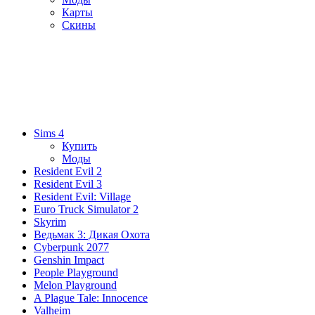
Карты
Скины
Sims 4
Купить
Моды
Resident Evil 2
Resident Evil 3
Resident Evil: Village
Euro Truck Simulator 2
Skyrim
Ведьмак 3: Дикая Охота
Cyberpunk 2077
Genshin Impact
People Playground
Melon Playground
A Plague Tale: Innocence
Valheim