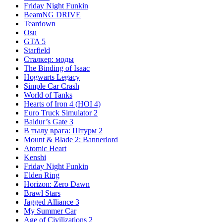
Friday Night Funkin
BeamNG DRIVE
Teardown
Osu
GTA 5
Starfield
Сталкер: моды
The Binding of Isaac
Hogwarts Legacy
Simple Car Crash
World of Tanks
Hearts of Iron 4 (HOI 4)
Euro Truck Simulator 2
Baldur’s Gate 3
В тылу врага: Штурм 2
Mount & Blade 2: Bannerlord
Atomic Heart
Kenshi
Friday Night Funkin
Elden Ring
Horizon: Zero Dawn
Brawl Stars
Jagged Alliance 3
My Summer Car
Age of Civilizations 2