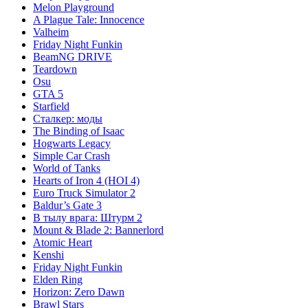
Melon Playground
A Plague Tale: Innocence
Valheim
Friday Night Funkin
BeamNG DRIVE
Teardown
Osu
GTA 5
Starfield
Сталкер: моды
The Binding of Isaac
Hogwarts Legacy
Simple Car Crash
World of Tanks
Hearts of Iron 4 (HOI 4)
Euro Truck Simulator 2
Baldur’s Gate 3
В тылу врага: Штурм 2
Mount & Blade 2: Bannerlord
Atomic Heart
Kenshi
Friday Night Funkin
Elden Ring
Horizon: Zero Dawn
Brawl Stars