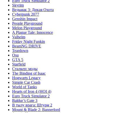
Euro Truck Simulator 2
Skyrim
Ведьмак 3: Дикая Охота
Cyberpunk 2077
Genshin Impact
People Playground
Melon Playground
A Plague Tale: Innocence
Valheim
Friday Night Funkin
BeamNG DRIVE
Teardown
Osu
GTA 5
Starfield
Сталкер: моды
The Binding of Isaac
Hogwarts Legacy
Simple Car Crash
World of Tanks
Hearts of Iron 4 (HOI 4)
Euro Truck Simulator 2
Baldur’s Gate 3
В тылу врага: Штурм 2
Mount & Blade 2: Bannerlord